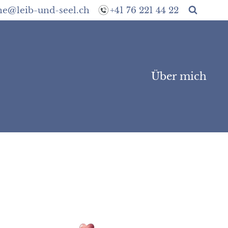
ne@leib-und-seel.ch
+41 76 221 44 22
Über mich